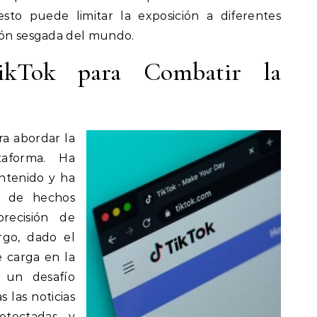
esto puede limitar la exposición a diferentes
sión sesgada del mundo.
ikTok para Combatir la
a abordar la
taforma. Ha
ntenido y ha
es de hechos
recisión de
rgo, dado el
 carga en la
 un desafío
 las noticias
etectadas y