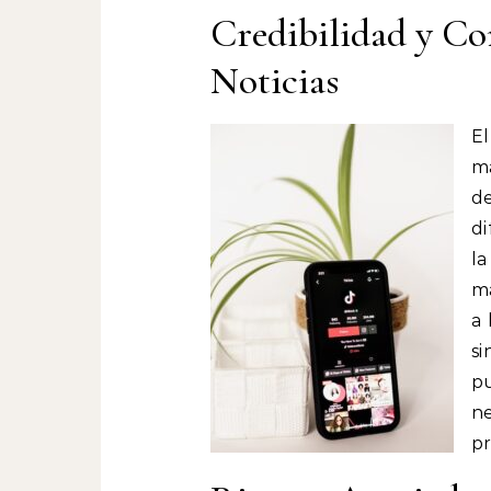
Credibilidad y Co
Noticias
El
ma
d
di
la
má
a 
s
pu
n
pr